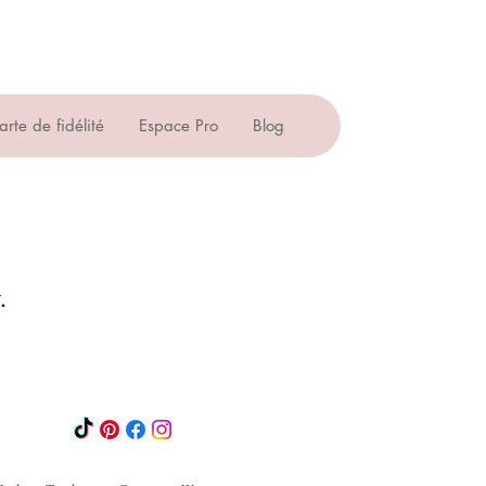
arte de fidélité
Espace Pro
Blog
.